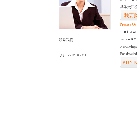
具体交易
我要
Process Ov
4.cn is a w
million RMB
联系我们
5 workdays
For detaile
QQ：2726103981
BUY 