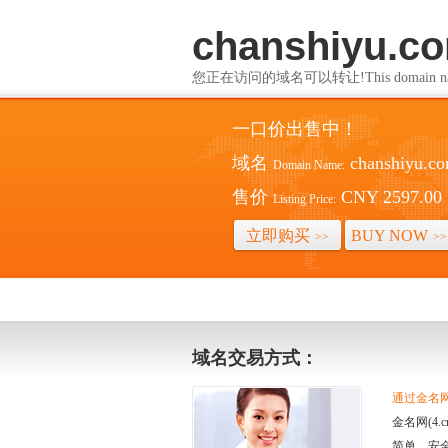
chanshiyu.c
您正在访问的域名可以转让!This domain name i
一口价出售中！
域名
chanshiyu.c
Domain Name:
售价
CNY 2597.00
Listing Price:
立即购买
BUY NOW
>>
>>
域名交易方式：
通过金名网(
金名网(4
简单、安