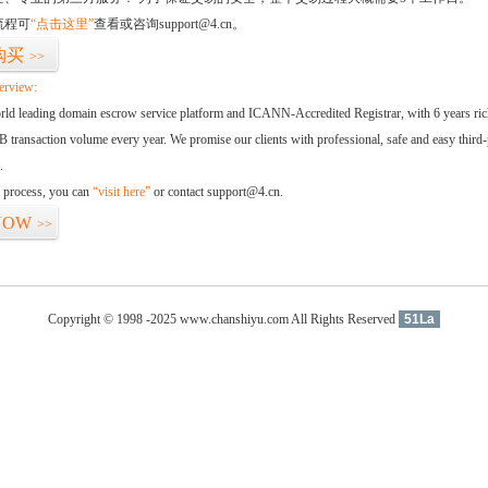
流程可
“点击这里”
查看或咨询support@4.cn。
购买
>>
erview:
orld leading domain escrow service platform and ICANN-Accredited Registrar, with 6 years ri
 transaction volume every year. We promise our clients with professional, safe and easy third-
.
d process, you can
“visit here”
or contact support@4.cn.
NOW
>>
Copyright © 1998 -2025 www.chanshiyu.com All Rights Reserved
51La